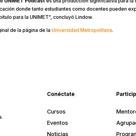
ue
UNIMET Podcast
es una producción significativa para la i
cación donde tanto estudiantes como docentes pueden expr
pítulo para la UNIMET”, concluyó Lindow.
ginal de la página de la
Universidad Metropolitana
.
Conéctate
Partici
Cursos
Mentor
a.
Eventos
Agrupa
Noticias
Progra