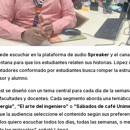
ede escuchar en la plataforma de audio
Spreaker
y el can
ntana para que los estudiantes relaten sus historias. López 
tadores conformado por estudiantes busca romper la estruct
sor y alumno.
ast se diseñó con un tema central para cada día de la sema
as facultades y docentes. Cada segmento aborda una temática 
ergia”
,
“El arte del ingeniero”
o
“Sábados de café Unim
ue la audiencia seleccione el contenido según sus preferen
 los quiero escuchar todos los días, todas las semanas, o m
de los miércoles”, señaló López.