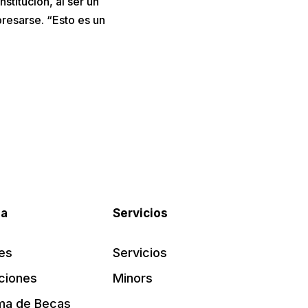
nstitución, al ser un
esarse. “Esto es un
pa
Servicios
es
Servicios
ciones
Minors
ma de Becas