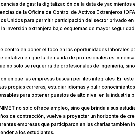
cencias de gas; la digitalización de la data de yacimientos en
licencias de la Oficina de Control de Activos Extranjeros (
os Unidos para permitir participación del sector privado en la
r la inversión extranjera bajo esquemas de mayor seguridad j
 se centró en poner el foco en las oportunidades laborales pa
 Se enfatizó en que la demanda de profesionales es inmensa 
e no solo se requerirá de profesionales de ingeniería, sino
on en que las empresas buscan perfiles integrales. En este s
 sus propias carreras, estudiar idiomas y pulir conocimiento
nsables para obtener puestos de alto nivel en la industria p
 UNIMET no solo ofrece empleo, sino que brinda a sus estudia
años de contracción, vuelve a proyectar un horizonte de cr
erentes empresas que participaron en las charlas también in
tender a los estudiantes.