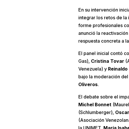
​En su intervención inic
integrar los retos de l
forme profesionales con
anunció la reactivación
respuesta concreta a 
El panel inicial contó 
Gas),
Cristina Tovar
(A
Venezuela) y
Reinaldo
bajo la moderación del
Oliveros
.
El debate sobre el impa
Michel Bonnet
(Maurel
(Schlumberger),
Oscar
(Asociación Venezolana
la UNIMET,
María Isab