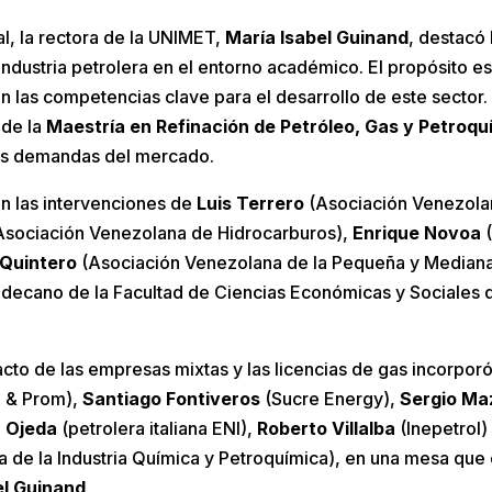
ial, la rectora de la UNIMET,
María Isabel Guinand
, destacó
a industria petrolera en el entorno académico. El propósito e
 las competencias clave para el desarrollo de este sector.
 de la
Maestría en Refinación de Petróleo, Gas y Petroqu
las demandas del mercado.
con las intervenciones de
Luis Terrero
(Asociación Venezola
sociación Venezolana de Hidrocarburos),
Enrique Novoa
(
 Quintero
(Asociación Venezolana de la Pequeña y Mediana 
 decano de la Facultad de Ciencias Económicas y Sociales
cto de las empresas mixtas y las licencias de gas incorporó
 & Prom),
Santiago Fontiveros
(Sucre Energy),
Sergio Ma
 Ojeda
(petrolera italiana ENI),
Roberto Villalba
(Inepetrol)
 de la Industria Química y Petroquímica), en una mesa que 
el Guinand
.