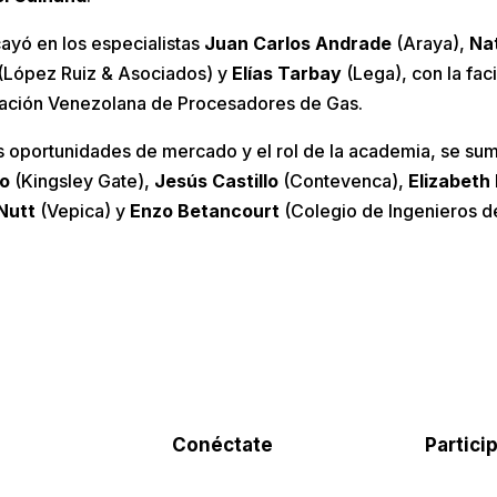
cayó en los especialistas
Juan Carlos Andrade
(Araya),
Nat
(López Ruiz & Asociados) y
Elías Tarbay
(Lega), con la fac
ciación Venezolana de Procesadores de Gas.
s oportunidades de mercado y el rol de la academia, se sum
lo
(Kingsley Gate),
Jesús Castillo
(Contevenca),
Elizabeth
Nutt
(Vepica) y
Enzo Betancourt
(Colegio de Ingenieros d
Conéctate
Partici