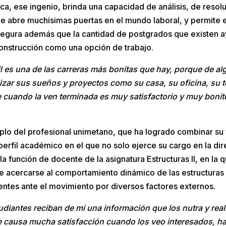
ca, ese ingenio, brinda una capacidad de análisis, de reso
ue abre muchísimas puertas en el mundo laboral, y permite
segura además que la cantidad de postgrados que existen ay
construcción como una opción de trabajo.
vil es una de las carreras más bonitas que hay, porque de 
izar sus sueños y proyectos como su casa, su oficina, su t
 cuando la ven terminada es muy satisfactorio y muy bonito
mplo del profesional unimetano, que ha logrado combinar su
rfil académico en el que no solo ejerce su cargo en la di
la función de docente de la asignatura Estructuras II, en la 
de acercarse al comportamiento dinámico de las estructuras
ntes ante el movimiento por diversos factores externos.
udiantes reciban de mí una información que los nutra y rea
e causa mucha satisfacción cuando los veo interesados, h