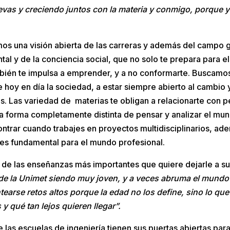
vas y creciendo juntos con la materia y conmigo, porque 
os una visión abierta de las carreras y además del campo g
al y de la conciencia social, que no solo te prepara para e
bién te impulsa a emprender, y a no conformarte. Buscamo
hoy en día la sociedad, a estar siempre abierto al cambio y
es. Las variedad de materias te obligan a relacionarte con 
na forma completamente distinta de pensar y analizar el mun
ontrar cuando trabajes en proyectos multidisciplinarios, ad
 es fundamental para el mundo profesional.
a de las enseñanzas más importantes que quiere dejarle a su
e la Unimet siendo muy joven, y a veces abruma el mundo l
tearse retos altos porque la edad no los define, sino lo q
 qué tan lejos quieren llegar”.
las escuelas de ingeniería tienen sus puertas abiertas para