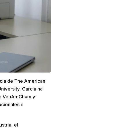
cia de The American
niversity, García ha
 de VenAmCham y
acionales e
stria, el