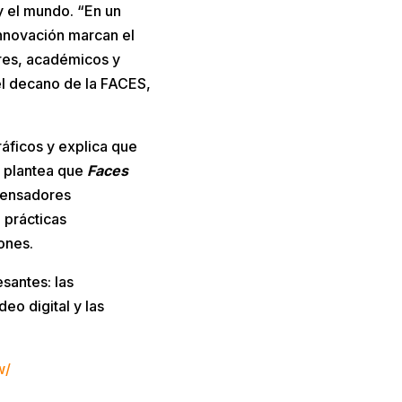
y el mundo. “En un
innovación marcan el
eres, académicos y
el decano de la FACES,
ráficos y explica que
o, plantea que
Faces
pensadores
 prácticas
iones.
esantes: las
eo digital y las
w/