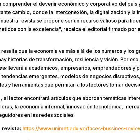
n comprender el devenir económico y corporativo del país 
ante cambio, donde la interconexión, la digitalización y la 
nuestra revista se propone ser un recurso valioso para líd
tidos con la excelencia”, recalca el editorial firmado por 
os resalta que la economía va más allá de los números y los g
hay historias de transformación, resiliencia y visión. Por es
iew
llevará a académicos, empresarios, emprendedores y 
e tendencias emergentes, modelos de negocios disruptivos,
les y herramientas que permitan a los lectores tomar decis
, el lector encontrará artículos que abordan temáticas inter
eras, la economía informal, innovación tecnológica, mercad
seguidores en las redes sociales.
 revista:
https://www.unimet.edu.ve/faces-bussines-revie