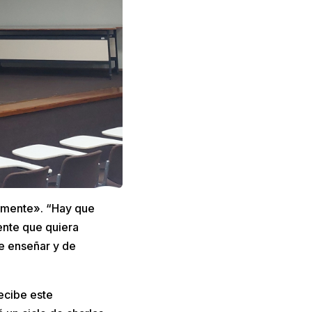
amente». “Hay que
ente que quiera
e enseñar y de
ecibe este