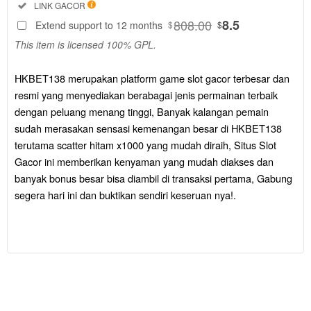
Gacor
Included:
LINK GACOR
Resmi
808.00
8.5
Extend support to 12 months
$
$
Songkran
This item is licensed 100% GPL.
Day
Gampang
Menang
HKBET138 merupakan platform game slot gacor terbesar dan
Raih
resmi yang menyediakan berabagai jenis permainan terbaik
Scatter
dengan peluang menang tinggi, Banyak kalangan pemain
Hitam
sudah merasakan sensasi kemenangan besar di HKBET138
x1000
terutama scatter hitam x1000 yang mudah diraih, Situs Slot
Pertama
Gacor ini memberikan kenyaman yang mudah diakses dan
Hari Ini
banyak bonus besar bisa diambil di transaksi pertama, Gabung
segera hari ini dan buktikan sendiri keseruan nya!.
V
i
e
w
l
i
c
e